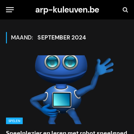
arp-kuleuven.be
MAAND:
SEPTEMBER 2024
SPELEN
Speelplezier en leren met robot speelgoed