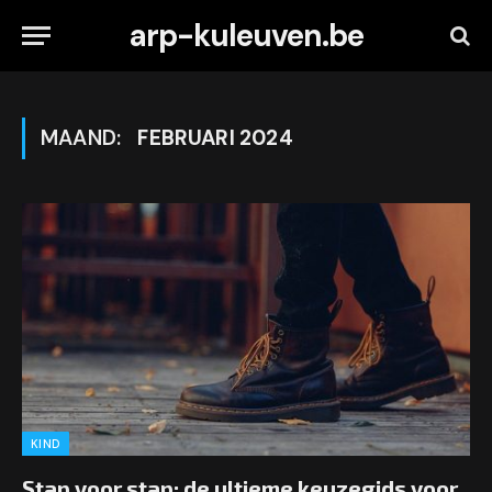
arp-kuleuven.be
MAAND:
FEBRUARI 2024
KIND
Stap voor stap: de ultieme keuzegids voor