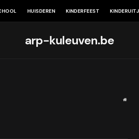
CHOOL
HUISDEREN
KINDERFEEST
KINDERUIT
arp-kuleuven.be
Websit