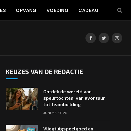
JES
OPVANG
VOEDING
CADEAU
Facebook
Twitter
Instag
KEUZES VAN DE REDACTIE
Ontdek de wereld van
e
speurtochten: van avontuur
tot teambuilding
JUNI 28, 2026
Vliegtuigspeelgoed en