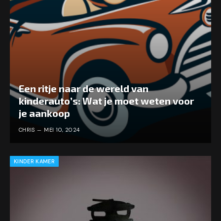
Een ritje naar de wereld van
kinderauto’s: Wat je moet weten voor
je aankoop
CHRIS
MEI 10, 2024
KINDER KAMER